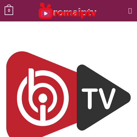
Ski
0
t
conten