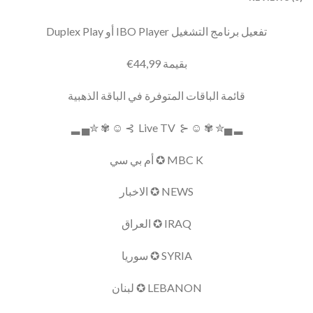
تفعيل برنامج التشغيل IBO Player أو Duplex Play
بقيمة 44,99€
قائمة الباقات المتوفرة في الباقة الذهبية
▂ ▄✮ ✾ ☺ ⊰ Live TV ⊱ ☺ ✾ ✮▄ ▂
MBC K ✪ أم بي سي
NEWS ✪ الاخبار
IRAQ ✪ العراق
SYRIA ✪ سوريا
LEBANON ✪ لبنان