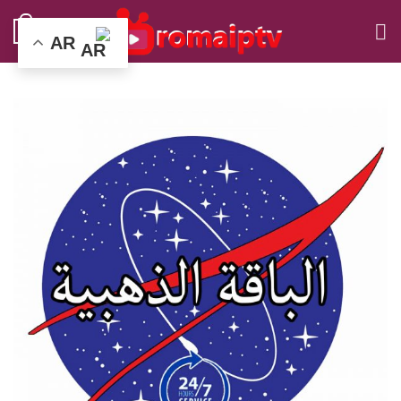
Ski
0
t
AR
conten